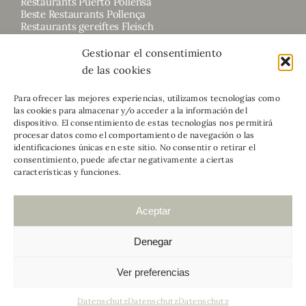
Restaurants Puerto Pollensa
Beste Restaurants Pollença
Restaurants gereiftes Fleisch
Gestionar el consentimiento
de las cookies
Para ofrecer las mejores experiencias, utilizamos tecnologías como
las cookies para almacenar y/o acceder a la información del
dispositivo. El consentimiento de estas tecnologías nos permitirá
procesar datos como el comportamiento de navegación o las
identificaciones únicas en este sitio. No consentir o retirar el
consentimiento, puede afectar negativamente a ciertas
características y funciones.
Aceptar
CORB MARÍ RESTAURANT ® 2023
Kontakt
–
Cookies und Datenschutzbestimmungen
–
Denegar
Barrierefreiheit
– Gestaltung
mateumateu.com
Ver preferencias
English
Español
Datenschutz
Datenschutz
Datenschutz